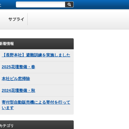
せ
新着情報
【長野本社】避難訓練を実施しました
2025花壇整備・春
本社ビル窓掃除
2024花壇整備・秋
寄付型自動販売機による寄付を行って
います
カテゴリ