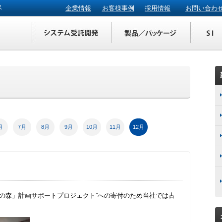
ス
企業情報
お客様事例
採用情報
お問い合わ
月
7月
8月
9月
10月
11月
12月
の森」計画サポートプロジェクト”への寄付のため当社では古
。