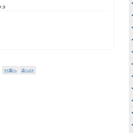
スタ
。
<<前へ
次へ>>