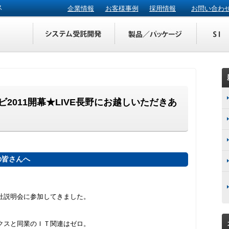
ス
企業情報
お客様事例
採用情報
お問い合わ
2011開幕★LIVE長野にお越しいただきあ
の皆さんへ
社説明会に参加してきました。
クスと同業のＩＴ関連はゼロ。