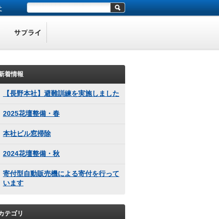
せ
新着情報
【長野本社】避難訓練を実施しました
2025花壇整備・春
本社ビル窓掃除
2024花壇整備・秋
寄付型自動販売機による寄付を行って
います
カテゴリ