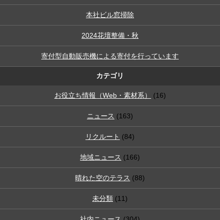
本社ビル窓掃除
2024花壇整備・秋
寄付型自動販売機による寄付を行っています
カテゴリ
お役立ち情報（Web・素材系）
(16)
ニュース
(163)
リクルート
(84)
地域ニュース
(166)
晴れた空のテラス
(88)
未分類
(11)
社内ニュース
(304)