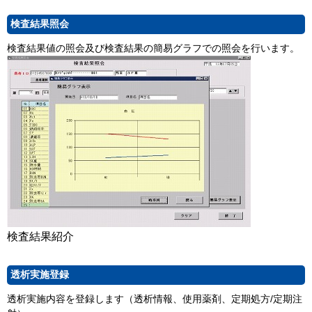
検査結果照会
検査結果値の照会及び検査結果の簡易グラフでの照会を行います。
検査結果紹介
透析実施登録
透析実施内容を登録します（透析情報、使用薬剤、定期処方/定期注