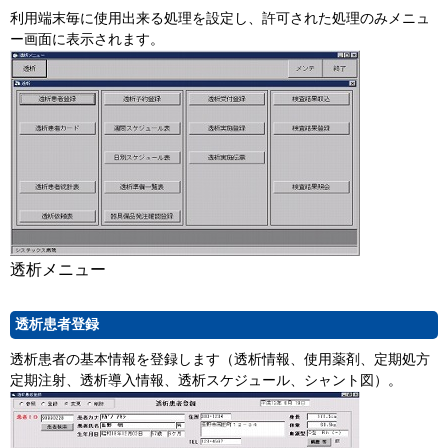
利用端末毎に使用出来る処理を設定し、許可された処理のみメニュ
ー画面に表示されます。
透析メニュー
透析患者登録
透析患者の基本情報を登録します（透析情報、使用薬剤、定期処方
定期注射、透析導入情報、透析スケジュール、シャント図）。