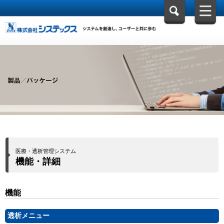
医療・透析管理システム
機能・詳細
機能
透析メニュー