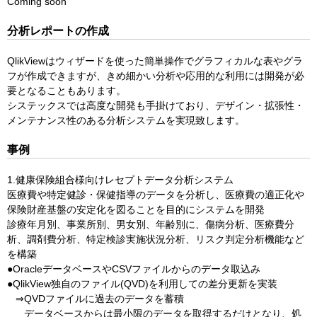
Coming soon
分析レポートの作成
QlikViewはウィザードを使った簡単操作でグラフィカルな表やグラ
フが作成できますが、きめ細かい分析や応用的な利用には開発が必
要となることもあります。
システックスでは高度な開発も手掛けており、デザイン・拡張性・
メンテナンス性のある分析システムを実現致します。
事例
1.健康保険組合様向けレセプトデータ分析システム
医療費や特定健診・保健指導のデータを分析し、医療費の適正化や
保険財産基盤の安定化を図ることを目的にシステムを開発
診療年月別、事業所別、男女別、年齢別に、傷病分析、医療費分
析、調剤費分析、特定検診実施状況分析、リスク判定分析機能など
を構築
●OracleデータベースやCSVファイルからのデータ取込み
●QlikView独自のファイル(QVD)を利用しての差分更新を実装
⇒QVDファイルに過去のデータを蓄積
データベースからは最小限のデータを取得するだけとなり、処