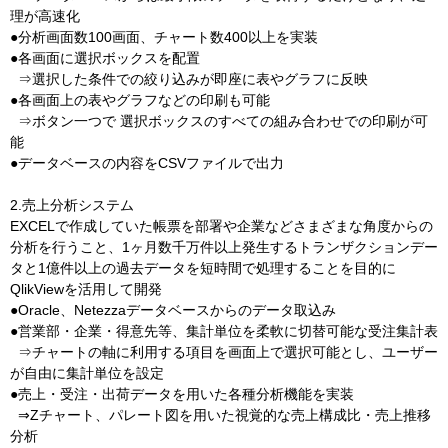
理が高速化
●分析画面数100画面、チャート数400以上を実装
●各画面に選択ボックスを配置
⇒選択した条件での絞り込みが即座に表やグラフに反映
●各画面上の表やグラフなどの印刷も可能
⇒ボタン一つで 選択ボックスのすべての組み合わせでの印刷が可
能
●データベースの内容をCSVファイルで出力
2.売上分析システム
EXCELで作成していた帳票を部署や企業などさまざまな角度からの
分析を行うこと、1ヶ月数千万件以上発生するトランザクションデー
タと1億件以上の過去データを短時間で処理することを目的に
QlikViewを活用して開発
●Oracle、Netezzaデータベースからのデータ取込み
●営業部・企業・得意先等、集計単位を柔軟に切替可能な受注集計表
⇒チャートの軸に利用する項目を画面上で選択可能とし、ユーザー
が自由に集計単位を設定
●売上・受注・出荷データを用いた各種分析機能を実装
⇒Zチャート、パレート図を用いた視覚的な売上構成比・売上推移
分析