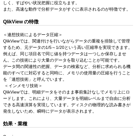
しく、すばやい状況把握に役立ちます。
また、高速な動作で分析データがすぐに表示されるのが特徴です。
QlikView の特徴
＜連想技術によるデータ圧縮＞
QlikViewでは、関連付けを行いながらデータの重複を排除して管理
するため、元データの1/5～1/20という高い圧縮率を実現できます。
例えば、同じ項目名で同じ値を持つデータは一つしか保存しませ
ん。この技術により大量のデータを取り込むことが可能です。
データ間の関連性の把握、データの検索など、分析に求められる機
能のすべてに対応すると同時に、メモリの使用量の圧縮を行うこと
を「連想技術」と呼んでいます。
＜インメモリ技術＞
QlikViewでは、明細データをそのまま事前集計なしでメモリ上にロ
ードします。これにより、大量データを明細レベルまで自由に分析
できる高速演算を実現しています。ディスクの物理的な読み書きが
発生しないため、瞬時にデータが表示されます。
効果・業種