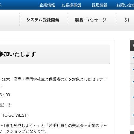
ス
企業情報
お客様事例
採用情報
お問い合
に参加いたします
・短大・高専・専門学校生と保護者の方を対象としたセミナー
す。
6：00
2・3
OiGO WEST）
い仕事を発見しよう～」と「若手社員との交流会～企業のキャ
ワークショップとなります。