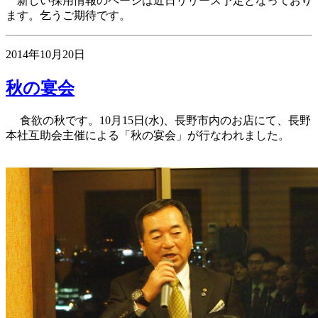
新しい採用情報のページは近日リリース予定となっており
ます。
乞うご期待です。
2014年10月20日
秋の宴会
食欲の秋です。
10
月
15
日
(
水
)
、長野市内のお店にて、長野
本社互助会主催による「秋の宴会」が行なわれました。