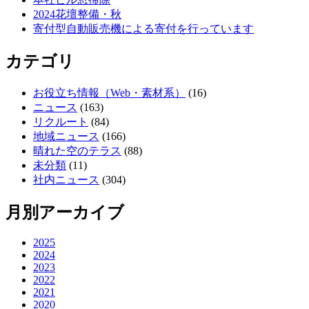
2024花壇整備・秋
寄付型自動販売機による寄付を行っています
カテゴリ
お役立ち情報（Web・素材系）
(16)
ニュース
(163)
リクルート
(84)
地域ニュース
(166)
晴れた空のテラス
(88)
未分類
(11)
社内ニュース
(304)
月別アーカイブ
2025
2024
2023
2022
2021
2020