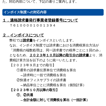
た。対応内容について、下記の通りご案内します。
インボイス制度への対応内容
１．適格請求書発行事業者登録番号について
Ｔ６１００００１００１３９４
２．インボイスについて
弊社では
請求書
をインボイスといたします。
なお、インボイス制度では請求書における消費税算出方法が
「消費税の端数処理は、同一請求書での税率ごとに１回のみ」
となるため、
２０２３年１０月以降の取引分の請求書
より、消
費税計算方法を以下のように統一いたします。
【２０２３年９月までの取引】
①通常の請求書伝票単位で消費税を算出
→請求時に一括で消費税を算出
②快適オフィスサプライの請求書
→納品単位ごとに消費税を算出（個別計算）
【２０２３年１０月以降の取引】
①、②共通
→合計金額に対して消費税を算出（一括計算）