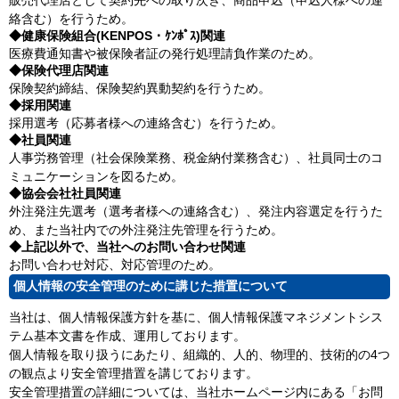
販売代理店として契約先への取り次ぎ、商品申込（申込人様への連
絡含む）を行うため。
◆健康保険組合(KENPOS・ｹﾝﾎﾟｽ)関連
医療費通知書や被保険者証の発行処理請負作業のため。
◆保険代理店関連
保険契約締結、保険契約異動契約を行うため。
◆採用関連
採用選考（応募者様への連絡含む）を行うため。
◆社員関連
人事労務管理（社会保険業務、税金納付業務含む）、社員同士のコ
ミュニケーションを図るため。
◆協会会社社員関連
外注発注先選考（選考者様への連絡含む）、発注内容選定を行うた
め、また当社内での外注発注先管理を行うため。
◆上記以外で、当社へのお問い合わせ関連
お問い合わせ対応、対応管理のため。
個人情報の安全管理のために講じた措置について
当社は、個人情報保護方針を基に、個人情報保護マネジメントシス
テム基本文書を作成、運用しております。
個人情報を取り扱うにあたり、組織的、人的、物理的、技術的の4つ
の観点より安全管理措置を講じております。
安全管理措置の詳細については、当社ホームページ内にある「お問