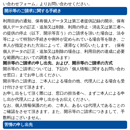
い合わせフォーム」よりお問い合わせください。
開示等のご請求に関する手続き
利用目的の通知、保有個人データ又は第三者提供記録の開示、保有
個人データの訂正・追加又は削除、利用の停止・消去又は第三者へ
の提供の停止（以下、開示等言う）のご請求を頂いた場合は、法令
等によって特別の手続きや例外が定められている場合等を除き、ご
本人が指定された方法によって、遅滞なく対応いたします。（保有
個人データの訂正・追加又は削除の場合は、利用目的の達成に必要
な範囲内においての調査を含みます）
開示等のご請求の申し出先、および、開示等のご請求の方式
開示等のご請求については、下記の「個人情報に関するお問い合わ
せ窓口」までお申し出ください。
開示等のご請求は、ご本人による場合の他、代理人による場合も受
け付けさせて頂きます。
お申し出をして頂く際には、窓口の担当者へ、まずご本人による申
し出か代理人による申し出かをお伝えください。
なお、個人情報保護のため、ご本人、あるいは代理人であることの
ご確認をさせて頂きます。また、開示等のご請求につきまして、手
数料はございません。
苦情の申し出先