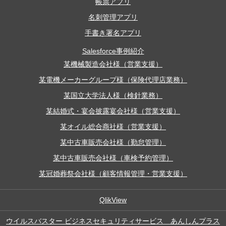
帳票アプリ
名刺管理アプリ
手書き署名アプリ
Salesforce事例紹介
某機械製造会社様（営業支援）
某電機メーカーグループ様（保険代理店業務）
某国立大学法人様（検針業務）
某結婚式・宴会披露宴会社様（営業支援）
某オイル総合商社様（営業支援）
某中古車販売会社様（勤怠管理）
某中古車販売会社様（車検予約管理）
某冠婚葬祭会社様（顧客情報管理・営業支援）
QlikView
ウイルスバスター ビジネスセキュリティサービス あんしんプラス