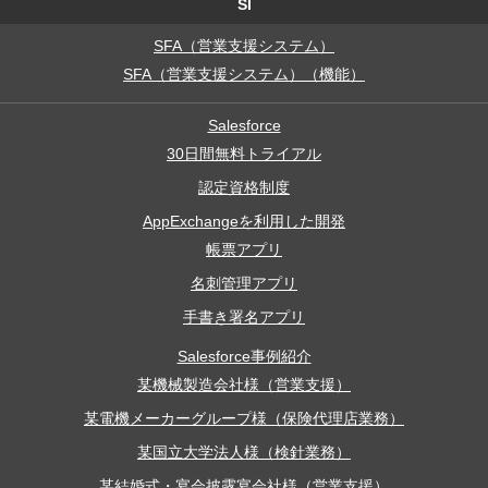
SI
SFA（営業支援システム）
SFA（営業支援システム）（機能）
Salesforce
30日間無料トライアル
認定資格制度
AppExchangeを利用した開発
帳票アプリ
名刺管理アプリ
手書き署名アプリ
Salesforce事例紹介
某機械製造会社様（営業支援）
某電機メーカーグループ様（保険代理店業務）
某国立大学法人様（検針業務）
某結婚式・宴会披露宴会社様（営業支援）