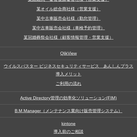
某オイル総合商社様（営業支援）
某中古車販売会社様（勤怠管理）
某中古車販売会社様（車検予約管理）
某冠婚葬祭会社様（顧客情報管理・営業支援）
QlikView
ウイルスバスター ビジネスセキュリティサービス あんしんプラス
導入メリット
ご利用の流れ
Active Directory管理の効率化ソリューション(FIM)
B.M.Manager（メンテナンス業向け販売管理システム）
kintone
導入前のご相談