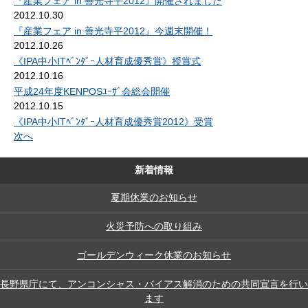
『産業フェア in 善光寺平2012』開催されました
2012.10.30
『産業フェア in 善光寺平2012』今週末開催！
2012.10.26
《IPA中小ITﾍﾞﾝﾀﾞｰ人材育成優秀賞》授賞式
2012.10.16
平成24年度KENPOSﾕｰｻﾞ会総会開催
2012.10.15
《IPA中小ITﾍﾞﾝﾀﾞｰ人材育成優秀賞2012》受賞
次へ
新着情報
夏期休業のお知らせ
火災予防への取り組み
ゴールデンウィーク休業のお知らせ
長野県庁にて、アンコンシャス・バイアス解消のための共同宣言を行い
ます