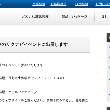
ス
企業情報
お客様事例
採用情報
お問い合
0,27のリクナビイベントに出展します
催のイベントに参加いたします。
0 会場：長野市生涯学習センター（ＴＯｉＧＯ）
 会場：ホテルブエナビスタ
のウェブサイトをご覧ください。参加予約をすると、優先的に