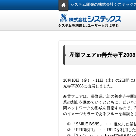
システム開発の株式会社システック
産業フェアin善光寺平200
10月10日（金）・11日（土）の2日間
光寺平2008に出展しました。
産業フェアは、長野県北部の善光寺平圏
業の創出を進めていくとともに、ビジネ
間ネットワークの形成を目指すもので、2
のイメージカラーであるブルーを基調と
① 「SMILE BS/iS」 ・・ 進化した
② 「RFID応用」 ・・ RFIDを利用し
③ 「X・Cute」 ・・ Excelで作る