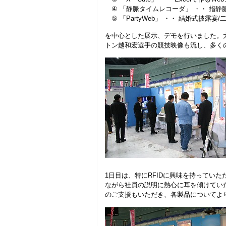
④ 「静脈タイムレコーダ」 ・・ 指静
⑤ 「PartyWeb」 ・・ 結婚式披露
を中心とした展示、デモを行いました。大
トン越和宏選手の競技映像も流し、多く
1日目は、特にRFIDに興味を持ってい
ながら社員の説明に熱心に耳を傾けてい
のご支援もいただき、各製品についてよ