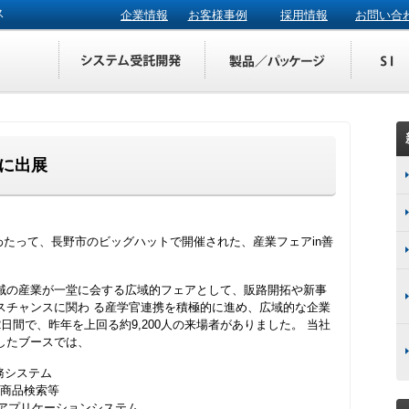
ス
企業情報
お客様事例
採用情報
お問い合
8に出展
にわたって、長野市のビッグハットで開催された、産業フェアin善
域の産業が一堂に会する広域的フェアとして、販路開拓や新事
スチャンスに関わ る産学官連携を積極的に進め、広域的な企業
日間で、昨年を上回る約9,200人の来場者がありました。 当社
したブースでは、
業務システム
た商品検索等
Webアプリケーションシステム