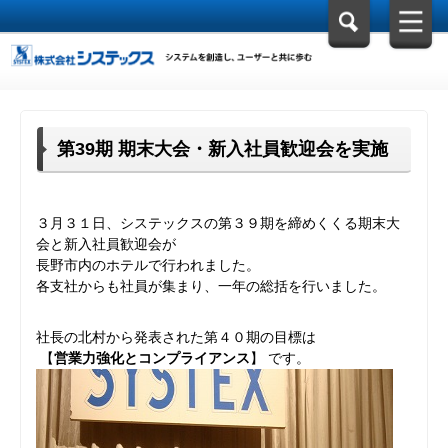
第39期 期末大会・新入社員歓迎会を実施
３月３１日、システックスの第３９期を締めくくる期末大
会と新入社員歓迎会が
長野市内のホテルで行われました。
各支社からも社員が集まり、一年の総括を行いました。
社長の北村から発表された第４０期の目標は
【
営業力強化とコンプライアンス
】 です。