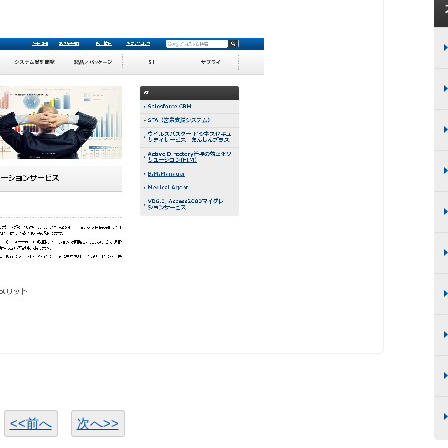
<<前へ
次へ>>