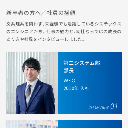
新卒者の方へ／社員の横顔
文系理系を問わず、未経験でも活躍しているシステックス
のエンジニアたち。
仕事の魅力と、同社ならではの成長の
あり方や社風をインタビューしました。
第二システム部
部長
Ｗ・Ｏ
2010年 入社
01
INTERVIEW