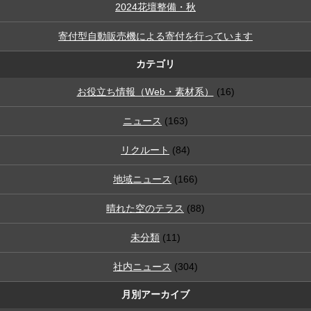
2024花壇整備・秋
寄付型自動販売機による寄付を行っています
カテゴリ
お役立ち情報（Web・素材系）
(16)
ニュース
(163)
リクルート
(84)
地域ニュース
(166)
晴れた空のテラス
(88)
未分類
(11)
社内ニュース
(304)
月別アーカイブ