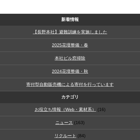
新着情報
【長野本社】避難訓練を実施しました
2025花壇整備・春
本社ビル窓掃除
2024花壇整備・秋
寄付型自動販売機による寄付を行っています
カテゴリ
お役立ち情報（Web・素材系）
(16)
ニュース
(163)
リクルート
(84)